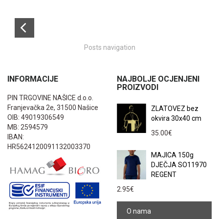
Posts navigation
INFORMACIJE
NAJBOLJE OCJENJENI
PROIZVODI
PIN TRGOVINE NAŠICE d.o.o.
Franjevačka 2e, 31500 Našice
ZLATOVEZ bez
OIB: 49019306549
okvira 30x40 cm
MB: 2594579
35.00
€
IBAN:
HR5624120091132003370
MAJICA 150g
DJEČJA SO11970
REGENT
2.95
€
O nama