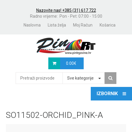
Nazovite nas! +385 (31) 617 722
Radno vrijeme: Pon - Pet: 07:00 - 15:00
Naslovna
Lista želja
Moj Račun
Košarica
0.00
€
Sve kategorije
SO11502-ORCHID_PINK-A