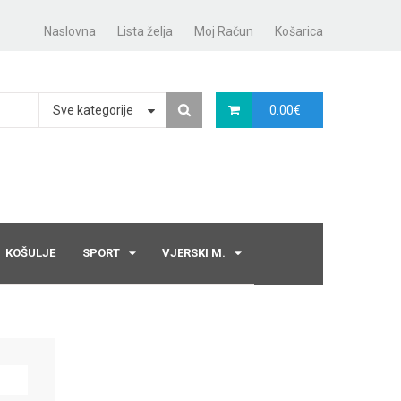
Naslovna
Lista želja
Moj Račun
Košarica
Sve kategorije
0.00
€
KOŠULJE
SPORT
VJERSKI M.