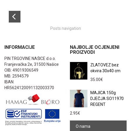
Posts navigation
INFORMACIJE
NAJBOLJE OCJENJENI
PROIZVODI
PIN TRGOVINE NAŠICE d.o.o.
Franjevačka 2e, 31500 Našice
ZLATOVEZ bez
OIB: 49019306549
okvira 30x40 cm
MB: 2594579
35.00
€
IBAN:
HR5624120091132003370
MAJICA 150g
DJEČJA SO11970
REGENT
2.95
€
O nama