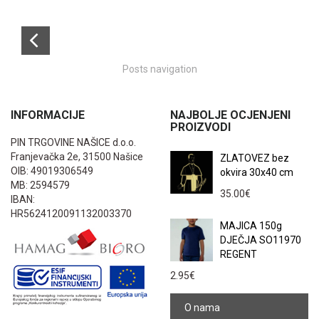
Posts navigation
INFORMACIJE
NAJBOLJE OCJENJENI
PROIZVODI
PIN TRGOVINE NAŠICE d.o.o.
Franjevačka 2e, 31500 Našice
ZLATOVEZ bez
OIB: 49019306549
okvira 30x40 cm
MB: 2594579
35.00
€
IBAN:
HR5624120091132003370
MAJICA 150g
DJEČJA SO11970
REGENT
2.95
€
O nama