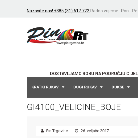
Nazovite nas! +385 (31) 617 722
Radno vrijeme: Pon - Pet
DOSTAVLJAMO ROBU NA PODRUČJU CIJEL
KRATKI RUKAV
DUGI RUKAV
DUKSE
GI4100_VELICINE_BOJE
Pin Trgovine
26. veljače 2017.