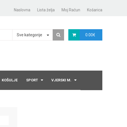
Naslovna
Lista želja
Moj Račun
Košarica
Sve kategorije
0.00
€
KOŠULJE
SPORT
VJERSKI M.