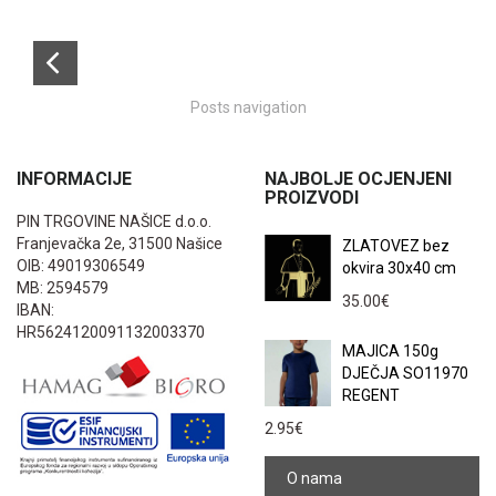
Posts navigation
INFORMACIJE
NAJBOLJE OCJENJENI
PROIZVODI
PIN TRGOVINE NAŠICE d.o.o.
Franjevačka 2e, 31500 Našice
ZLATOVEZ bez
OIB: 49019306549
okvira 30x40 cm
MB: 2594579
35.00
€
IBAN:
HR5624120091132003370
MAJICA 150g
DJEČJA SO11970
REGENT
2.95
€
O nama