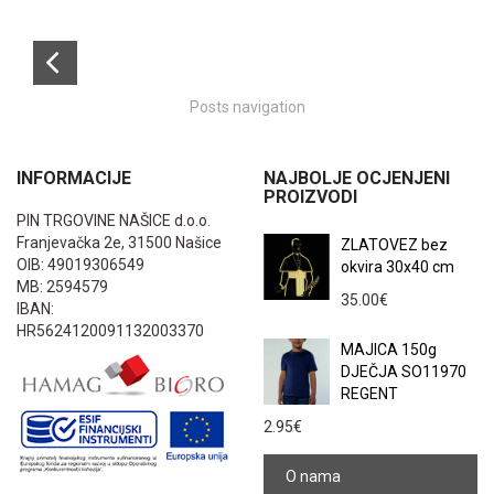
Posts navigation
INFORMACIJE
NAJBOLJE OCJENJENI
PROIZVODI
PIN TRGOVINE NAŠICE d.o.o.
Franjevačka 2e, 31500 Našice
ZLATOVEZ bez
OIB: 49019306549
okvira 30x40 cm
MB: 2594579
35.00
€
IBAN:
HR5624120091132003370
MAJICA 150g
DJEČJA SO11970
REGENT
2.95
€
O nama