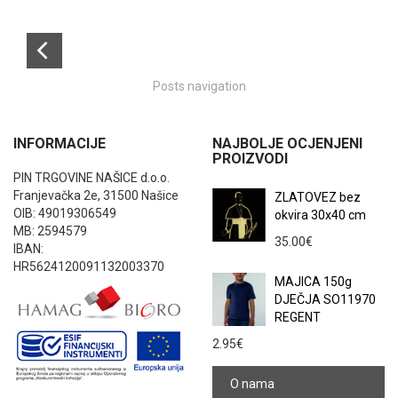
Posts navigation
INFORMACIJE
NAJBOLJE OCJENJENI
PROIZVODI
PIN TRGOVINE NAŠICE d.o.o.
Franjevačka 2e, 31500 Našice
ZLATOVEZ bez
OIB: 49019306549
okvira 30x40 cm
MB: 2594579
35.00
€
IBAN:
HR5624120091132003370
MAJICA 150g
DJEČJA SO11970
REGENT
2.95
€
O nama