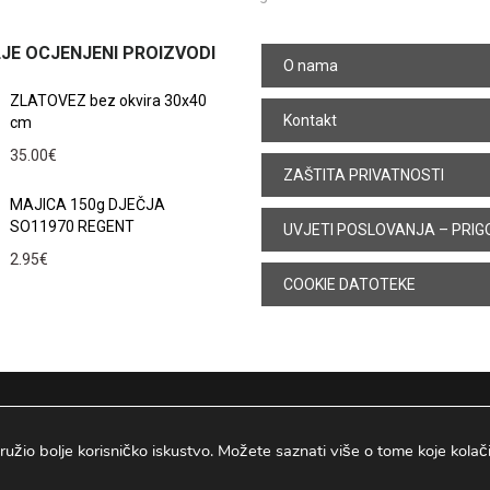
JE OCJENJENI PROIZVODI
O nama
ZLATOVEZ bez okvira 30x40
Kontakt
cm
35.00
€
ZAŠTITA PRIVATNOSTI
MAJICA 150g DJEČJA
SO11970 REGENT
UVJETI POSLOVANJA – PRIG
2.95
€
COOKIE DATOTEKE
ružio bolje korisničko iskustvo. Možete saznati više o tome koje kolačiće
Osijek