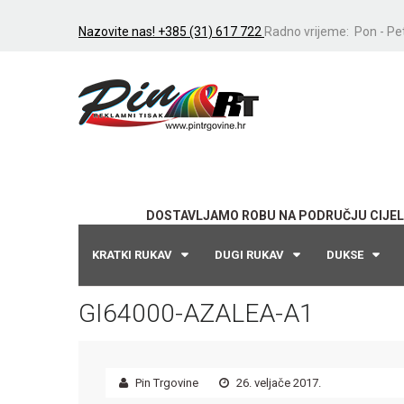
Nazovite nas! +385 (31) 617 722
Radno vrijeme: Pon - Pet
DOSTAVLJAMO ROBU NA PODRUČJU CIJEL
KRATKI RUKAV
DUGI RUKAV
DUKSE
GI64000-AZALEA-A1
Pin Trgovine
26. veljače 2017.