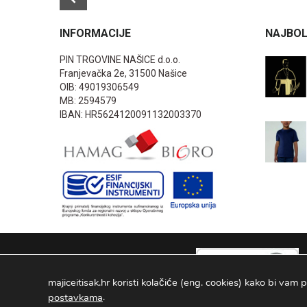
INFORMACIJE
NAJBOL
PIN TRGOVINE NAŠICE d.o.o.
Franjevačka 2e, 31500 Našice
OIB: 49019306549
MB: 2594579
IBAN: HR5624120091132003370
majiceitisak.hr koristi kolačiće (eng. cookies) kako bi vam p
.
postavkama
PIN TRGOVINE
2026
. Sva prava pridržana Configured by -
INFOS 