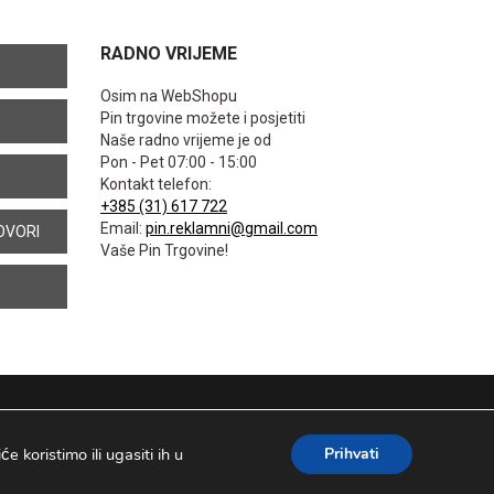
RADNO VRIJEME
Osim na WebShopu
Pin trgovine možete i posjetiti
Naše radno vrijeme je od
Pon - Pet 07:00 - 15:00
Kontakt telefon:
+385 (31) 617 722
Email:
pin.reklamni@gmail.com
OVORI
Vaše Pin Trgovine!
 koristimo ili ugasiti ih u
Prihvati