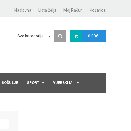
Naslovna
Lista želja
Moj Račun
Košarica
Sve kategorije
0.00
€
KOŠULJE
SPORT
VJERSKI M.