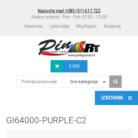
Nazovite nas! +385 (31) 617 722
Radno vrijeme: Pon - Pet: 07:00 - 15:00
Naslovna
Lista želja
Moj Račun
Košarica
0.00
€
Sve kategorije
GI64000-PURPLE-C2