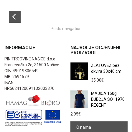
Posts navigation
INFORMACIJE
NAJBOLJE OCJENJENI
PROIZVODI
PIN TRGOVINE NAŠICE d.o.o.
Franjevačka 2e, 31500 Našice
ZLATOVEZ bez
OIB: 49019306549
okvira 30x40 cm
MB: 2594579
35.00
€
IBAN:
HR5624120091132003370
MAJICA 150g
DJEČJA SO11970
REGENT
2.95
€
O nama