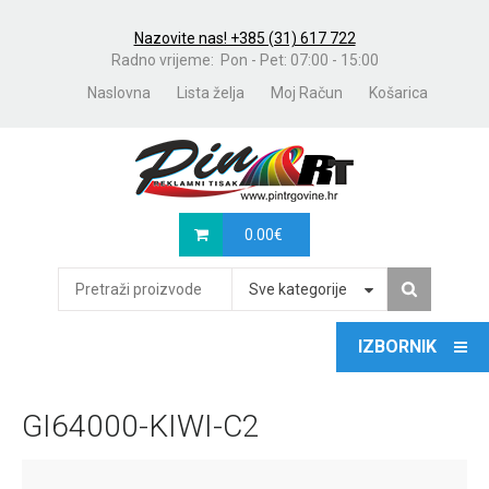
Nazovite nas! +385 (31) 617 722
Radno vrijeme: Pon - Pet: 07:00 - 15:00
Naslovna
Lista želja
Moj Račun
Košarica
0.00
€
Sve kategorije
GI64000-KIWI-C2