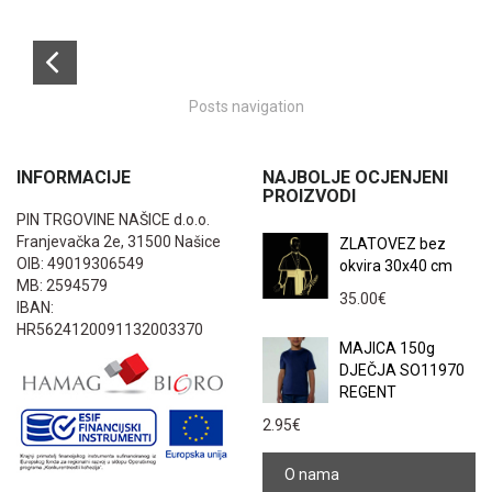
Posts navigation
INFORMACIJE
NAJBOLJE OCJENJENI
PROIZVODI
PIN TRGOVINE NAŠICE d.o.o.
Franjevačka 2e, 31500 Našice
ZLATOVEZ bez
OIB: 49019306549
okvira 30x40 cm
MB: 2594579
35.00
€
IBAN:
HR5624120091132003370
MAJICA 150g
DJEČJA SO11970
REGENT
2.95
€
O nama