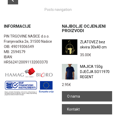
Posts navigation
INFORMACIJE
NAJBOLJE OCJENJENI
PROIZVODI
PIN TRGOVINE NAŠICE d.o.o.
Franjevačka 2e, 31500 Našice
ZLATOVEZ bez
OIB: 49019306549
okvira 30x40 cm
MB: 2594579
35.00
€
IBAN:
HR5624120091132003370
MAJICA 150g
DJEČJA SO11970
REGENT
2.95
€
O nama
Kontakt