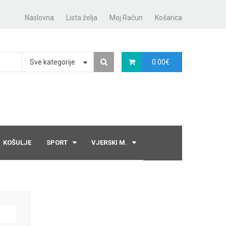
Naslovna
Lista želja
Moj Račun
Košarica
Sve kategorije
0.00
€
KOŠULJE
SPORT
VJERSKI M.