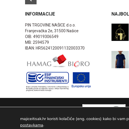
INFORMACIJE
NAJBOL
PIN TRGOVINE NAŠICE d.o.o.
Franjevačka 2e, 31500 Našice
OIB: 49019306549
MB: 2594579
IBAN: HR5624120091132003370
majiceitisak.hr koristi kolačiće (eng. cookies) kako bi vam p
.
postavkama
PIN TRGOVINE
2026
. Sva prava pridržana Configured by -
INFOS 