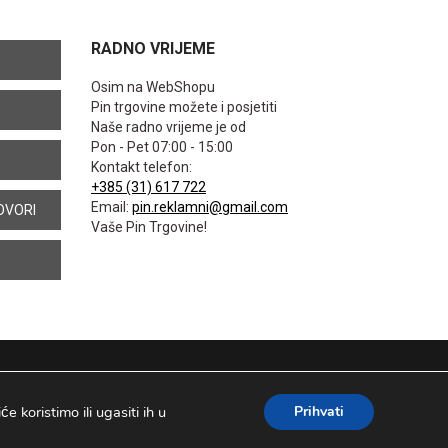
RADNO VRIJEME
Osim na WebShopu
Pin trgovine možete i posjetiti
Naše radno vrijeme je od
Pon - Pet 07:00 - 15:00
Kontakt telefon:
+385 (31) 617 722
Email:
pin.reklamni@gmail.com
OVORI
Vaše Pin Trgovine!
 koristimo ili ugasiti ih u
Prihvati