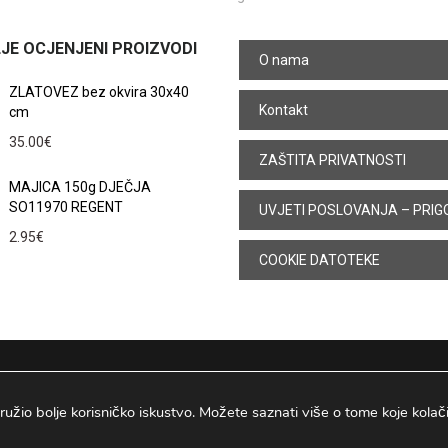
JE OCJENJENI PROIZVODI
O nama
ZLATOVEZ bez okvira 30x40
Kontakt
cm
35.00
€
ZAŠTITA PRIVATNOSTI
MAJICA 150g DJEČJA
SO11970 REGENT
UVJETI POSLOVANJA – PRIG
2.95
€
COOKIE DATOTEKE
ružio bolje korisničko iskustvo. Možete saznati više o tome koje kolačiće
Osijek