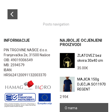
Posts navigation
INFORMACIJE
NAJBOLJE OCJENJENI
PROIZVODI
PIN TRGOVINE NAŠICE d.o.o.
Franjevačka 2e, 31500 Našice
ZLATOVEZ bez
OIB: 49019306549
okvira 30x40 cm
MB: 2594579
35.00
€
IBAN:
HR5624120091132003370
MAJICA 150g
DJEČJA SO11970
REGENT
2.95
€
O nama