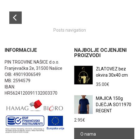
Posts navigation
INFORMACIJE
NAJBOLJE OCJENJENI
PROIZVODI
PIN TRGOVINE NAŠICE d.o.o.
Franjevačka 2e, 31500 Našice
ZLATOVEZ bez
OIB: 49019306549
okvira 30x40 cm
MB: 2594579
35.00
€
IBAN:
HR5624120091132003370
MAJICA 150g
DJEČJA SO11970
REGENT
2.95
€
O nama