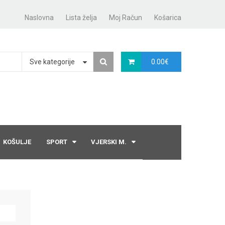
Naslovna
Lista želja
Moj Račun
Košarica
Sve kategorije
0.00
€
KOŠULJE
SPORT
VJERSKI M.