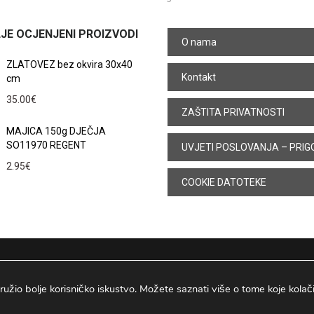
JE OCJENJENI PROIZVODI
O nama
ZLATOVEZ bez okvira 30x40
Kontakt
cm
35.00
€
ZAŠTITA PRIVATNOSTI
MAJICA 150g DJEČJA
SO11970 REGENT
UVJETI POSLOVANJA – PRIG
2.95
€
COOKIE DATOTEKE
ružio bolje korisničko iskustvo. Možete saznati više o tome koje kolačiće
Osijek