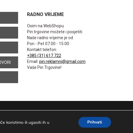
RADNO VRIJEME
Osim na WebShopu
Pin trgovine možete i posjetiti
Naše radno vrijeme je od
Pon - Pet 07:00 - 15:00
Kontakt telefon:
+385 (31) 617 722
Email:
pin.reklamni@gmail.com
OVORI
Vaše Pin Trgovine!
 koristimo ili ugasiti ih u
Prihvati