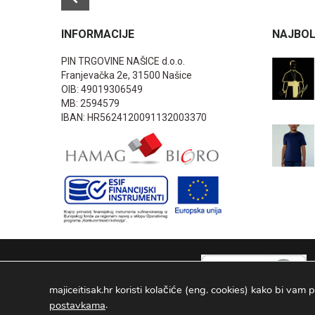
INFORMACIJE
NAJBOL
PIN TRGOVINE NAŠICE d.o.o.
Franjevačka 2e, 31500 Našice
OIB: 49019306549
MB: 2594579
IBAN: HR5624120091132003370
majiceitisak.hr koristi kolačiće (eng. cookies) kako bi vam p
.
postavkama
PIN TRGOVINE
2026
. Sva prava pridržana Configured by -
INFOS 