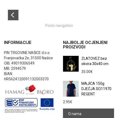
Posts navigation
INFORMACIJE
NAJBOLJE OCJENJENI
PROIZVODI
PIN TRGOVINE NAŠICE d.o.o.
Franjevačka 2e, 31500 Našice
ZLATOVEZ bez
OIB: 49019306549
okvira 30x40 cm
MB: 2594579
35.00
€
IBAN:
HR5624120091132003370
MAJICA 150g
DJEČJA SO11970
REGENT
2.95
€
O nama