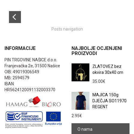
Posts navigation
INFORMACIJE
NAJBOLJE OCJENJENI
PROIZVODI
PIN TRGOVINE NAŠICE d.o.o.
Franjevačka 2e, 31500 Našice
ZLATOVEZ bez
OIB: 49019306549
okvira 30x40 cm
MB: 2594579
35.00
€
IBAN:
HR5624120091132003370
MAJICA 150g
DJEČJA SO11970
REGENT
2.95
€
O nama