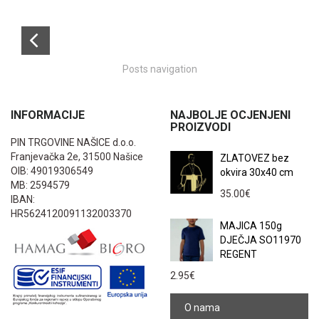
Posts navigation
INFORMACIJE
NAJBOLJE OCJENJENI
PROIZVODI
PIN TRGOVINE NAŠICE d.o.o.
Franjevačka 2e, 31500 Našice
ZLATOVEZ bez
OIB: 49019306549
okvira 30x40 cm
MB: 2594579
35.00
€
IBAN:
HR5624120091132003370
MAJICA 150g
DJEČJA SO11970
REGENT
2.95
€
O nama