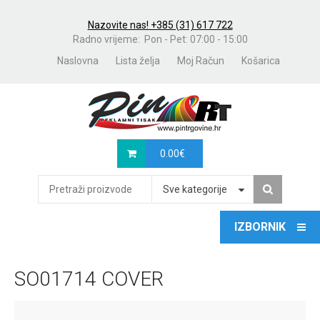
Nazovite nas! +385 (31) 617 722
Radno vrijeme: Pon - Pet: 07:00 - 15:00
Naslovna
Lista želja
Moj Račun
Košarica
0.00
€
Sve kategorije
SO01714 COVER