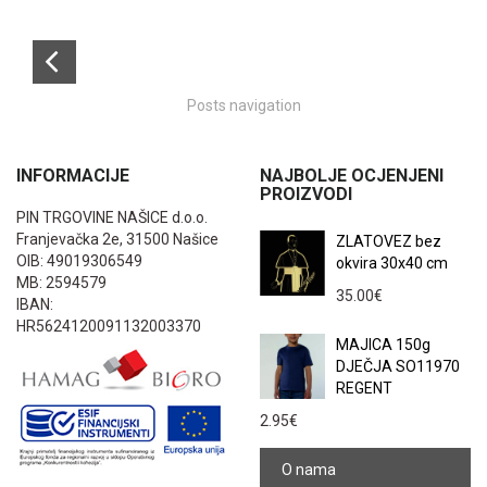
Posts navigation
INFORMACIJE
NAJBOLJE OCJENJENI
PROIZVODI
PIN TRGOVINE NAŠICE d.o.o.
Franjevačka 2e, 31500 Našice
ZLATOVEZ bez
OIB: 49019306549
okvira 30x40 cm
MB: 2594579
35.00
€
IBAN:
HR5624120091132003370
MAJICA 150g
DJEČJA SO11970
REGENT
2.95
€
O nama