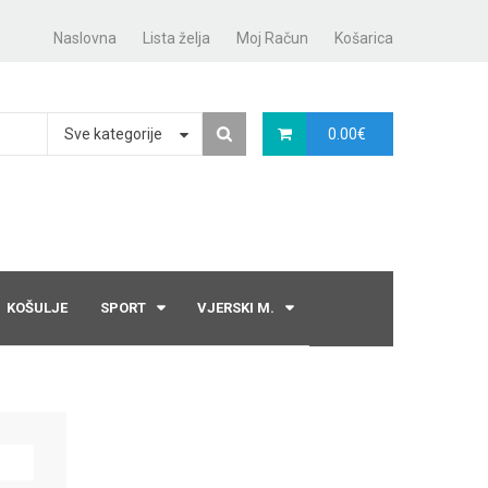
Naslovna
Lista želja
Moj Račun
Košarica
Sve kategorije
0.00
€
KOŠULJE
SPORT
VJERSKI M.