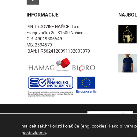
INFORMACIJE
NAJBOL
PIN TRGOVINE NAŠICE d.o.o.
Franjevačka 2e, 31500 Našice
OIB: 49019306549
MB: 2594579
IBAN: HR5624120091132003370
majiceitisak.hr koristi kolačiće (eng. cookies) kako bi vam p
.
postavkama
PIN TRGOVINE
2026
. Sva prava pridržana Configured by -
INFOS 