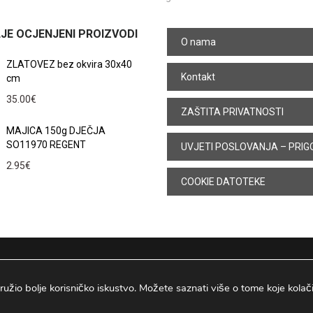
JE OCJENJENI PROIZVODI
O nama
ZLATOVEZ bez okvira 30x40
Kontakt
cm
35.00
€
ZAŠTITA PRIVATNOSTI
MAJICA 150g DJEČJA
SO11970 REGENT
UVJETI POSLOVANJA – PRIG
2.95
€
COOKIE DATOTEKE
ružio bolje korisničko iskustvo. Možete saznati više o tome koje kolačiće
Osijek