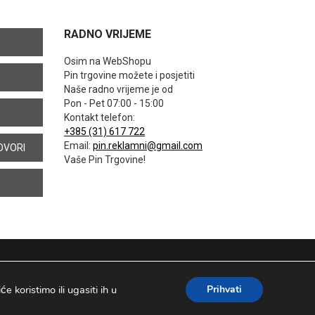
RADNO VRIJEME
Osim na WebShopu
Pin trgovine možete i posjetiti
Naše radno vrijeme je od
Pon - Pet 07:00 - 15:00
Kontakt telefon:
+385 (31) 617 722
Email:
pin.reklamni@gmail.com
OVORI
Vaše Pin Trgovine!
 koristimo ili ugasiti ih u
Prihvati