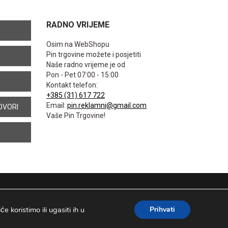
RADNO VRIJEME
Osim na WebShopu
Pin trgovine možete i posjetiti
Naše radno vrijeme je od
Pon - Pet 07:00 - 15:00
Kontakt telefon:
+385 (31) 617 722
Email:
pin.reklamni@gmail.com
OVORI
Vaše Pin Trgovine!
 koristimo ili ugasiti ih u
Prihvati