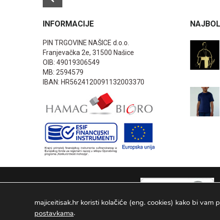
INFORMACIJE
NAJBOL
PIN TRGOVINE NAŠICE d.o.o.
Franjevačka 2e, 31500 Našice
OIB: 49019306549
MB: 2594579
IBAN: HR5624120091132003370
majiceitisak.hr koristi kolačiće (eng. cookies) kako bi vam p
.
postavkama
PIN TRGOVINE
2026
. Sva prava pridržana Configured by -
INFOS 