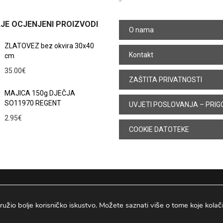
JE OCJENJENI PROIZVODI
O nama
ZLATOVEZ bez okvira 30x40
Kontakt
cm
35.00
€
ZAŠTITA PRIVATNOSTI
MAJICA 150g DJEČJA
SO11970 REGENT
UVJETI POSLOVANJA – PRIG
2.95
€
COOKIE DATOTEKE
ružio bolje korisničko iskustvo. Možete saznati više o tome koje kolačiće
Osijek