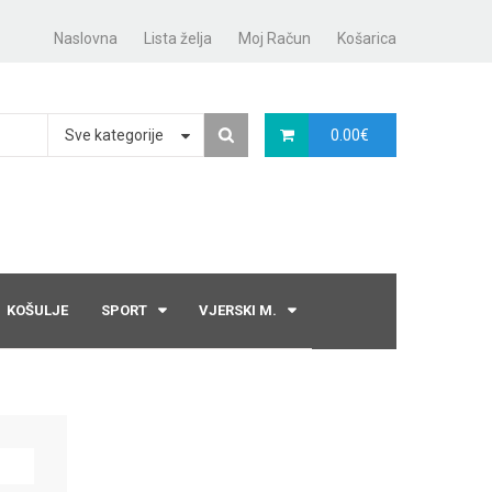
Naslovna
Lista želja
Moj Račun
Košarica
Sve kategorije
0.00
€
KOŠULJE
SPORT
VJERSKI M.