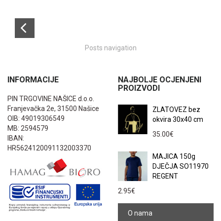
Posts navigation
INFORMACIJE
NAJBOLJE OCJENJENI
PROIZVODI
PIN TRGOVINE NAŠICE d.o.o.
Franjevačka 2e, 31500 Našice
ZLATOVEZ bez
OIB: 49019306549
okvira 30x40 cm
MB: 2594579
35.00
€
IBAN:
HR5624120091132003370
MAJICA 150g
DJEČJA SO11970
REGENT
2.95
€
O nama