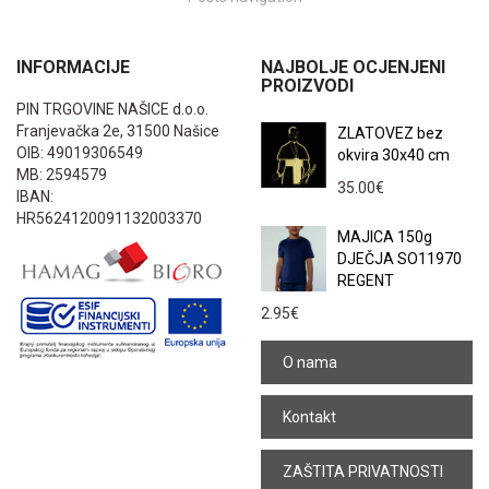
INFORMACIJE
NAJBOLJE OCJENJENI
PROIZVODI
PIN TRGOVINE NAŠICE d.o.o.
Franjevačka 2e, 31500 Našice
ZLATOVEZ bez
OIB: 49019306549
okvira 30x40 cm
MB: 2594579
35.00
€
IBAN:
HR5624120091132003370
MAJICA 150g
DJEČJA SO11970
REGENT
2.95
€
O nama
Kontakt
ZAŠTITA PRIVATNOSTI