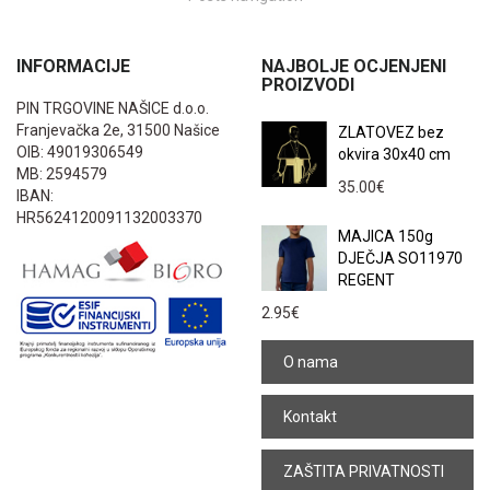
INFORMACIJE
NAJBOLJE OCJENJENI
PROIZVODI
PIN TRGOVINE NAŠICE d.o.o.
Franjevačka 2e, 31500 Našice
ZLATOVEZ bez
OIB: 49019306549
okvira 30x40 cm
MB: 2594579
35.00
€
IBAN:
HR5624120091132003370
MAJICA 150g
DJEČJA SO11970
REGENT
2.95
€
O nama
Kontakt
ZAŠTITA PRIVATNOSTI