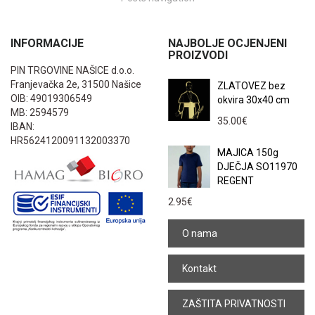
INFORMACIJE
NAJBOLJE OCJENJENI
PROIZVODI
PIN TRGOVINE NAŠICE d.o.o.
Franjevačka 2e, 31500 Našice
ZLATOVEZ bez
OIB: 49019306549
okvira 30x40 cm
MB: 2594579
35.00
€
IBAN:
HR5624120091132003370
MAJICA 150g
DJEČJA SO11970
REGENT
2.95
€
O nama
Kontakt
ZAŠTITA PRIVATNOSTI