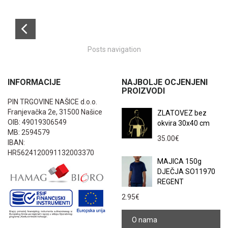
Posts navigation
INFORMACIJE
NAJBOLJE OCJENJENI
PROIZVODI
PIN TRGOVINE NAŠICE d.o.o.
Franjevačka 2e, 31500 Našice
ZLATOVEZ bez
OIB: 49019306549
okvira 30x40 cm
MB: 2594579
35.00
€
IBAN:
HR5624120091132003370
MAJICA 150g
DJEČJA SO11970
REGENT
2.95
€
O nama