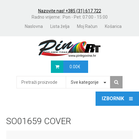
Nazovite nas! +385 (31) 617 722
Radno vrijeme: Pon - Pet: 07:00 - 15:00
Naslovna
Lista želja
Moj Račun
Košarica
0.00
€
Sve kategorije
SO01659 COVER