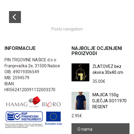
Posts navigation
INFORMACIJE
NAJBOLJE OCJENJENI
PROIZVODI
PIN TRGOVINE NAŠICE d.o.o.
Franjevačka 2e, 31500 Našice
ZLATOVEZ bez
OIB: 49019306549
okvira 30x40 cm
MB: 2594579
35.00
€
IBAN:
HR5624120091132003370
MAJICA 150g
DJEČJA SO11970
REGENT
2.95
€
O nama