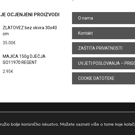
JE OCJENJENI PROIZVODI
O nama
ZLATOVEZ bez okvira 30x40
Kontakt
cm
35.00
€
ZAŠTITA PRIVATNOSTI
MAJICA 150g DJEČJA
SO11970 REGENT
UVJETI POSLOVANJA – PRIG
2.95
€
COOKIE DATOTEKE
ružio bolje korisničko iskustvo. Možete saznati više o tome koje kolačiće
Osijek