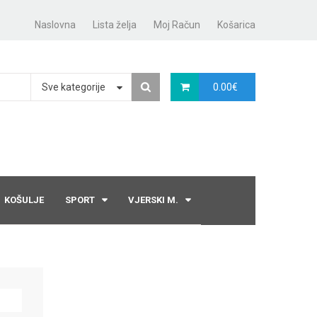
Naslovna
Lista želja
Moj Račun
Košarica
Sve kategorije
0.00
€
KOŠULJE
SPORT
VJERSKI M.