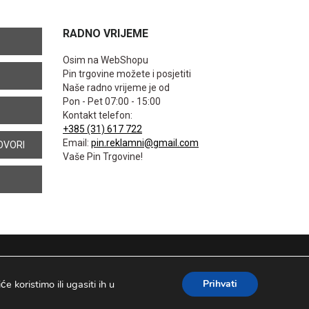
RADNO VRIJEME
Osim na WebShopu
Pin trgovine možete i posjetiti
Naše radno vrijeme je od
Pon - Pet 07:00 - 15:00
Kontakt telefon:
+385 (31) 617 722
Email:
pin.reklamni@gmail.com
OVORI
Vaše Pin Trgovine!
 koristimo ili ugasiti ih u
Prihvati