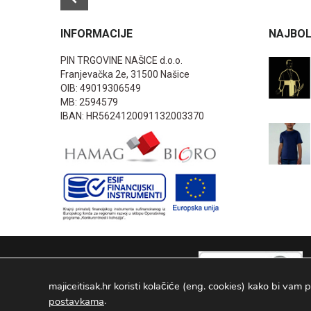
INFORMACIJE
NAJBOL
PIN TRGOVINE NAŠICE d.o.o.
Franjevačka 2e, 31500 Našice
OIB: 49019306549
MB: 2594579
IBAN: HR5624120091132003370
majiceitisak.hr koristi kolačiće (eng. cookies) kako bi vam p
.
postavkama
PIN TRGOVINE
2026
. Sva prava pridržana Configured by -
INFOS 