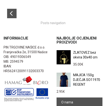
Posts navigation
INFORMACIJE
NAJBOLJE OCJENJENI
PROIZVODI
PIN TRGOVINE NAŠICE d.o.o.
Franjevačka 2e, 31500 Našice
ZLATOVEZ bez
OIB: 49019306549
okvira 30x40 cm
MB: 2594579
35.00
€
IBAN:
HR5624120091132003370
MAJICA 150g
DJEČJA SO11970
REGENT
2.95
€
O nama