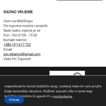
RADNO VRIJEME
Osim na WebShopu
Pin trgovine možete i posjetiti
Naše radno vrijeme je od
Pon - Pet 07:00 - 15:00
Kontakt telefon:
+385 (31) 617 722
Email:
pin.reklamni@gmail.com
Vaše Pin Trgovine!
majiceitisak.hr koristi kolačiće (eng. cookies) kako bi vam pružio
bolje korisničko iskustvo. Možete saznati više o tome koje
kolačiće koristimo ili ugasiti ih u
.
postavkama
Prihvati
PIN TRGOVINE
2026
. Sva prava pridržana Configured by -
INFOS Osijek