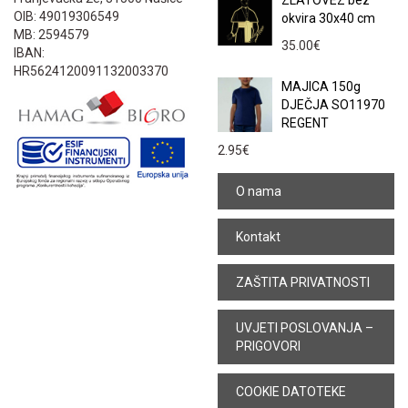
ZLATOVEZ bez
OIB: 49019306549
okvira 30x40 cm
MB: 2594579
35.00
€
IBAN:
HR5624120091132003370
MAJICA 150g
DJEČJA SO11970
REGENT
2.95
€
O nama
Kontakt
ZAŠTITA PRIVATNOSTI
UVJETI POSLOVANJA –
PRIGOVORI
COOKIE DATOTEKE