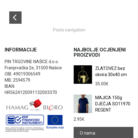
Posts navigation
INFORMACIJE
NAJBOLJE OCJENJENI
PROIZVODI
PIN TRGOVINE NAŠICE d.o.o.
Franjevačka 2e, 31500 Našice
ZLATOVEZ bez
OIB: 49019306549
okvira 30x40 cm
MB: 2594579
35.00
€
IBAN:
HR5624120091132003370
MAJICA 150g
DJEČJA SO11970
REGENT
2.95
€
O nama