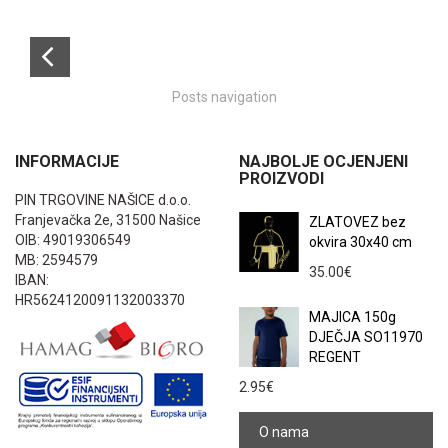
Posts navigation
INFORMACIJE
NAJBOLJE OCJENJENI
PROIZVODI
PIN TRGOVINE NAŠICE d.o.o.
Franjevačka 2e, 31500 Našice
ZLATOVEZ bez
OIB: 49019306549
okvira 30x40 cm
MB: 2594579
35.00
€
IBAN:
HR5624120091132003370
MAJICA 150g
DJEČJA SO11970
REGENT
2.95
€
O nama