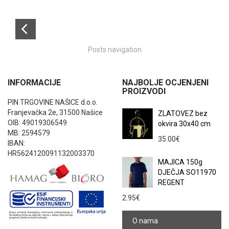
Posts navigation
INFORMACIJE
NAJBOLJE OCJENJENI
PROIZVODI
PIN TRGOVINE NAŠICE d.o.o.
Franjevačka 2e, 31500 Našice
ZLATOVEZ bez
OIB: 49019306549
okvira 30x40 cm
MB: 2594579
35.00
€
IBAN:
HR5624120091132003370
MAJICA 150g
DJEČJA SO11970
REGENT
2.95
€
O nama