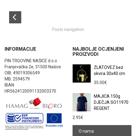
Posts navigation
INFORMACIJE
NAJBOLJE OCJENJENI
PROIZVODI
PIN TRGOVINE NAŠICE d.o.o.
Franjevačka 2e, 31500 Našice
ZLATOVEZ bez
OIB: 49019306549
okvira 30x40 cm
MB: 2594579
35.00
€
IBAN:
HR5624120091132003370
MAJICA 150g
DJEČJA SO11970
REGENT
2.95
€
O nama