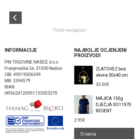
Posts navigation
INFORMACIJE
NAJBOLJE OCJENJENI
PROIZVODI
PIN TRGOVINE NAŠICE d.o.o.
Franjevačka 2e, 31500 Našice
ZLATOVEZ bez
OIB: 49019306549
okvira 30x40 cm
MB: 2594579
35.00
€
IBAN:
HR5624120091132003370
MAJICA 150g
DJEČJA SO11970
REGENT
2.95
€
O nama