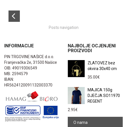
Posts navigation
INFORMACIJE
NAJBOLJE OCJENJENI
PROIZVODI
PIN TRGOVINE NAŠICE d.o.o.
Franjevačka 2e, 31500 Našice
ZLATOVEZ bez
OIB: 49019306549
okvira 30x40 cm
MB: 2594579
35.00
€
IBAN:
HR5624120091132003370
MAJICA 150g
DJEČJA SO11970
REGENT
2.95
€
O nama