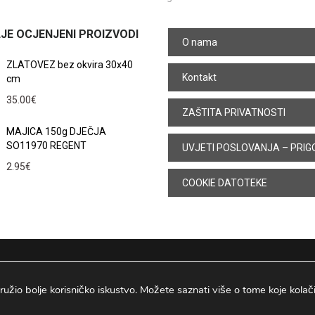
JE OCJENJENI PROIZVODI
O nama
ZLATOVEZ bez okvira 30x40
Kontakt
cm
35.00
€
ZAŠTITA PRIVATNOSTI
MAJICA 150g DJEČJA
SO11970 REGENT
UVJETI POSLOVANJA – PRIG
2.95
€
COOKIE DATOTEKE
ružio bolje korisničko iskustvo. Možete saznati više o tome koje kolačiće
Osijek