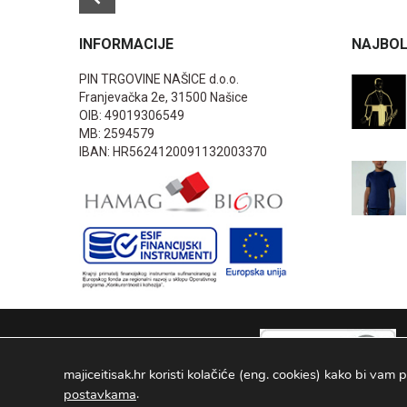
INFORMACIJE
NAJBOL
PIN TRGOVINE NAŠICE d.o.o.
Franjevačka 2e, 31500 Našice
OIB: 49019306549
MB: 2594579
IBAN: HR5624120091132003370
majiceitisak.hr koristi kolačiće (eng. cookies) kako bi vam p
.
postavkama
PIN TRGOVINE
2026
. Sva prava pridržana Configured by -
INFOS 