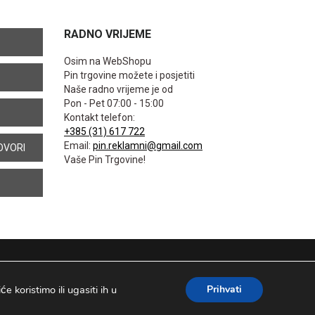
RADNO VRIJEME
Osim na WebShopu
Pin trgovine možete i posjetiti
Naše radno vrijeme je od
Pon - Pet 07:00 - 15:00
Kontakt telefon:
+385 (31) 617 722
Email:
pin.reklamni@gmail.com
OVORI
Vaše Pin Trgovine!
 koristimo ili ugasiti ih u
Prihvati