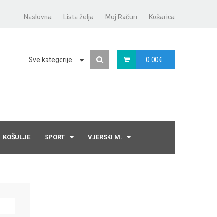
Naslovna
Lista želja
Moj Račun
Košarica
Sve kategorije
0.00
€
KOŠULJE
SPORT
VJERSKI M.